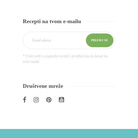
Recepti na tvom e-mailu
* Uvek sveži i originalni recepti i predlozi šta da kuvaš na
tvom mailu
Društvene mreže