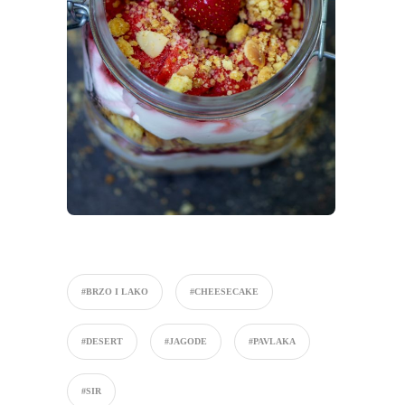
#BRZO I LAKO
#CHEESECAKE
#DESERT
#JAGODE
#PAVLAKA
#SIR