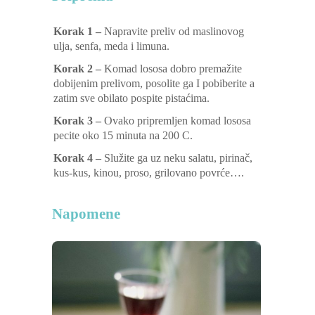
Korak 1 –
Napravite preliv od maslinovog
ulja, senfa, meda i limuna.
Korak 2 –
Komad lososa dobro premažite
dobijenim prelivom, posolite ga I pobiberite a
zatim sve obilato pospite pistaćima.
Korak 3 –
Ovako pripremljen komad lososa
pecite oko 15 minuta na 200 C.
Korak 4 –
Služite ga uz neku salatu, pirinač,
kus-kus, kinou, proso, grilovano povrće….
Napomene