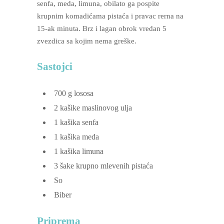
senfa, meda, limuna, obilato ga pospite
krupnim komadićama pistaća i pravac rerna na
15-ak minuta. Brz i lagan obrok vredan 5
zvezdica sa kojim nema greške.
Sastojci
700
g
lososa
2
kašike maslinovog ulja
1
kašika senfa
1
kašika meda
1
kašika limuna
3
šake krupno mlevenih pistaća
So
Biber
Priprema