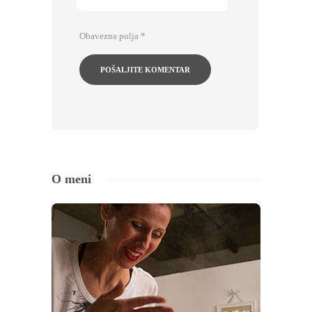
Obavezna polja
*
O meni