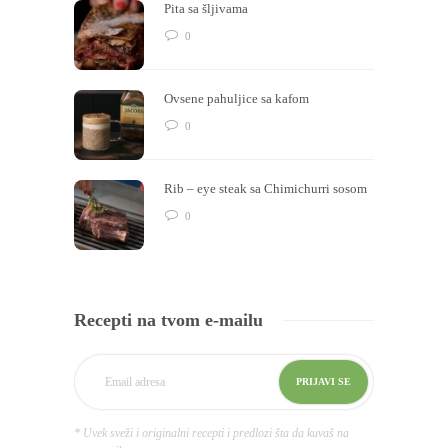
Pita sa šljivama
0
Ovsene pahuljice sa kafom
0
Rib – eye steak sa Chimichurri sosom
0
Recepti na tvom e-mailu
* Uvek sveži i originalni recepti i predlozi šta da kuvaš na