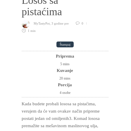
Losos sa
pistaćima
MyTastyPot
,
3 godine pre
0
1 min
Štampaj
Priprema
5
mins
Kuvanje
20
mins
Porcija
4 osobe
Kada budete probali lososa sa pistaćima,
verujem da će vam ovakav način pripreme
postati jedan od omiljenih3. Komad lososa
premažite sa mešavinom maslinovog ulja,