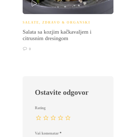
PLAY
SALATE
,
ZDRAVO & ORGANSKI
GLAVN
Salata sa kozjim kačkavaljem i
Paprik
citrusnim dresingom
0
0
Ostavite odgovor
Rating
Vaš komenatar
*