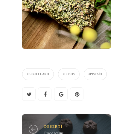
#BRZO I LAKO
#LOSOS
#PISTAĆI
DESERTI
Pijane praline