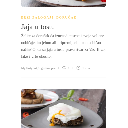
BRZI ZALOGAJI
,
DORUČAK
Jaja u tostu
Želite za doručak da iznenadite sebe i svoje voljene
uobičajenim jelom ali pripremljenim na neobičan
način? Onda su jaja u tostu prava stvar za Vas. Brzo,
lako i vrlo ukusno.
MyTastyPot
,
9 godina pre
1
1 min