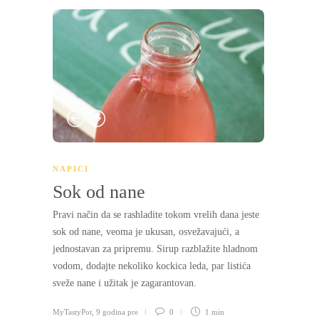
NAPICI
Sok od nane
Pravi način da se rashladite tokom vrelih dana jeste
sok od nane, veoma je ukusan, osvežavajući, a
jednostavan za pripremu. Sirup razblažite hladnom
vodom, dodajte nekoliko kockica leda, par listića
sveže nane i užitak je zagarantovan.
MyTastyPot
,
9 godina pre
0
1 min