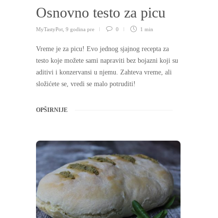
Osnovno testo za picu
MyTastyPot
,
9 godina pre
0
1 min
Vreme je za picu! Evo jednog sjajnog recepta za
testo koje možete sami napraviti bez bojazni koji su
aditivi i konzervansi u njemu. Zahteva vreme, ali
složićete se, vredi se malo potruditi!
OPŠIRNIJE