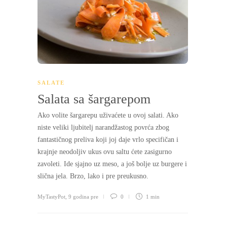
SALATE
Salata sa šargarepom
Ako volite šargarepu uživaćete u ovoj salati. Ako
niste veliki ljubitelj narandžastog povrća zbog
fantastičnog preliva koji joj daje vrlo specifičan i
krajnje neodoljiv ukus ovu saltu ćete zasigurno
zavoleti. Ide sjajno uz meso, a još bolje uz burgere i
slična jela. Brzo, lako i pre preukusno.
MyTastyPot
,
9 godina pre
0
1 min