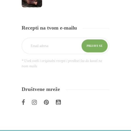
Recepti na tvom e-mailu
* Uvek sveži i originalni recepti i predlozi šta da kuvaš na
tvom mailu
Društvene mreže