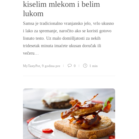
kiselim mlekom i belim
lukom
Samsa je tradicionalno vranjansko jelo, vrlo ukusno
i lako za spremanje, naročito ako se koristi gotovo
lisnato testo. Uz malo domišljatosti za nekih
tridesetak minuta imaćete ukusan doručak ili
večeru…
MyTastyPot
,
9 godina pre
0
1 min