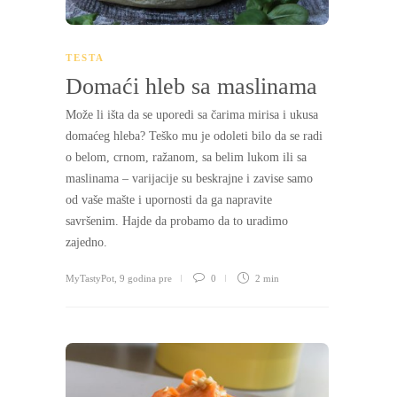
TESTA
Domaći hleb sa maslinama
Može li išta da se uporedi sa čarima mirisa i ukusa
domaćeg hleba? Teško mu je odoleti bilo da se radi
o belom, crnom, ražanom, sa belim lukom ili sa
maslinama – varijacije su beskrajne i zavise samo
od vaše mašte i upornosti da ga napravite
savršenim. Hajde da probamo da to uradimo
zajedno.
MyTastyPot
,
9 godina pre
0
2 min