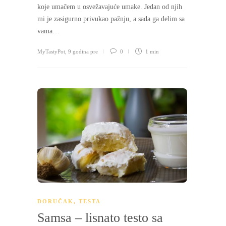
koje umačem u osvežavajuće umake. Jedan od njih
mi je zasigurno privukao pažnju, a sada ga delim sa
vama…
MyTastyPot
,
9 godina pre
0
1 min
DORUČAK
,
TESTA
Samsa – lisnato testo sa