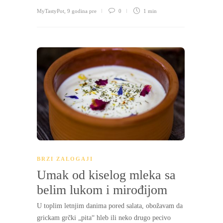
MyTastyPot
,
9 godina pre
0
1 min
BRZI ZALOGAJI
Umak od kiselog mleka sa
belim lukom i mirođijom
U toplim letnjim danima pored salata, obožavam da
grickam grčki „pita“ hleb ili neko drugo pecivo