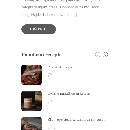
fotografisanjem hrane. Dobrodošli na moj food
blog. Hajde da kuvamo zajedno :)
OPŠIRNIJE
Popularni recepti
Pita sa šljivama
0
Ovsene pahuljice sa kafom
0
Rib – eye steak sa Chimichurri sosom
0