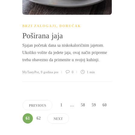
BRZI ZALOGAJI
,
DORUČAK
Poširana jaja
Sjajan početak dana sa niskokaloričnim jajetom.
Ukoliko volite da jedete jaja, ovaj način pripreme
treba obavezno da primenite u svojoj kuhinji.
MyTastyPot
,
9 godina pre
0
1 min
1
…
58
59
60
PREVIOUS
61
62
NEXT