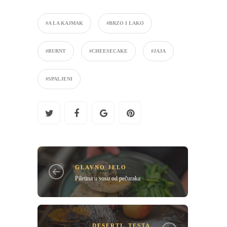
#A LA KAJMAK
#BRZO I LAKO
#BURNT
#CHEESECAKE
#JAJA
#SPALJENI
GLAVNO JELO
Piletina u sosu od pečuraka
DESERTI
,
TESTA