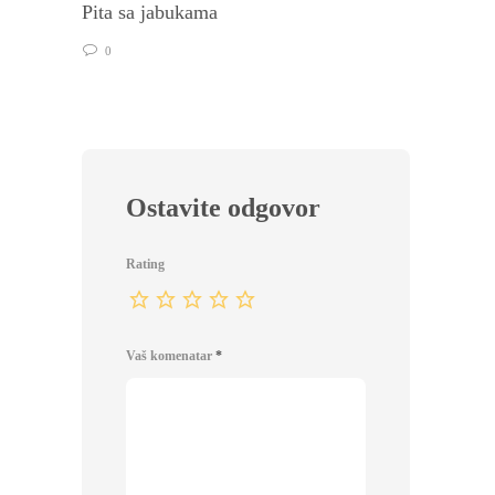
Pita sa jabukama
Tart s
0
0
Ostavite odgovor
Rating
Vaš komenatar
*