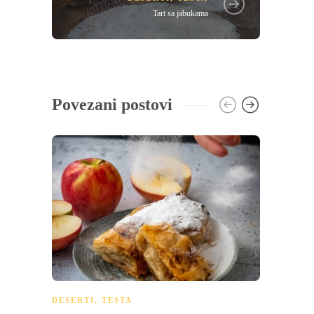
Tart sa jabukama
Povezani postovi
DESERTI
,
TESTA
DESER