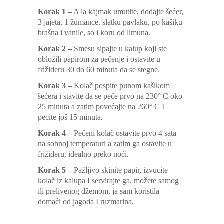
Korak 1 –
A la kajmak umutite, dodajte šećer,
3 jajeta, 1 žumance, slatku pavlaku, po kašiku
brašna i vanile, so i koru od limuna.
Korak 2 –
Smesu sipajte u kalup koji ste
obložili papirom za pečenje i ostavite u
frižideru 30 do 60 minuta da se stegne.
Korak 3 –
Kolač pospite punom kašikom
šećera i stavite da se peče prvo na 230° C oko
25 minuta a zatim povećajte na 260° C I
pecite još 15 minuta.
Korak 4 –
Pečeni kolač ostavite prvo 4 sata
na sobnoj temperaturi a zatim ga ostavite u
frižideru, idealno preko noći.
Korak 5 –
Pažljivo skinite papir, izvucite
kolač iz kalupa I servirajte ga, možete samog
ili prelivenog džemom, ja sam koristila
domaći od jagoda I ruzmarina.