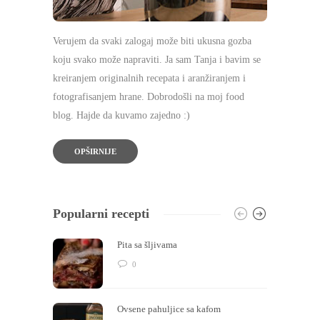
Verujem da svaki zalogaj može biti ukusna gozba
koju svako može napraviti. Ja sam Tanja i bavim se
kreiranjem originalnih recepata i aranžiranjem i
fotografisanjem hrane. Dobrodošli na moj food
blog. Hajde da kuvamo zajedno :)
OPŠIRNIJE
Popularni recepti
Pita sa šljivama
0
Ovsene pahuljice sa kafom