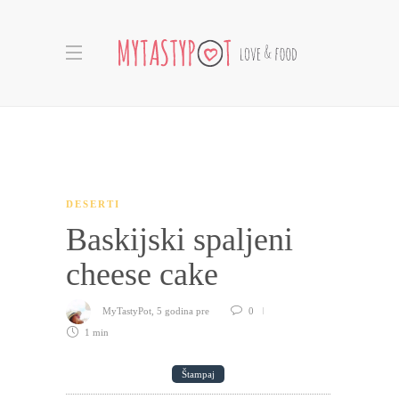
DESERTI
Baskijski spaljeni
cheese cake
MyTastyPot
,
5 godina pre
0
1 min
Štampaj