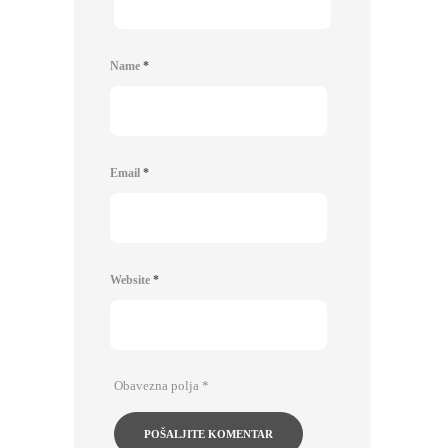
Name
*
Email
*
Website
*
Obavezna polja
*