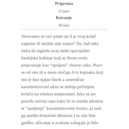
Priprema
15
mins
Kuvanje
40
mins
Verovatno se već pitate da li je ovaj kolač
zagoreo ili možda nije uspeo? Ne, baš tako
treba da izgleda ovaj slatki specijalitet
baskijske kuhinje koji se širom sveta
prepoznaje kao “spaljeni” cheese cake. Pravi
se od sira ili u mom slučaju A la kajmaka koji
mu je dao sjajan šmek a autentičan
karamelizovani ukus se dobija pečenjem
kolača na visokoj temperaturi. Iako se po
pravilu servira sam kako bi se osetila tekstura
te “spaljenje” karamelizovane korice, ja sam
ga prelila domaćim džemom I tu nije bilo
greške, uživanje u svakom zalogaju je bilo