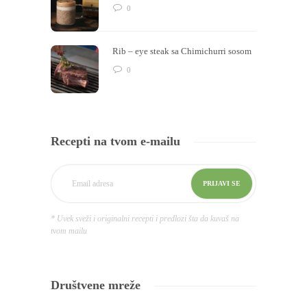
0
Rib – eye steak sa Chimichurri sosom
0
Recepti na tvom e-mailu
* Uvek sveži i originalni recepti i predlozi šta da kuvaš na
tvom mailu
Društvene mreže