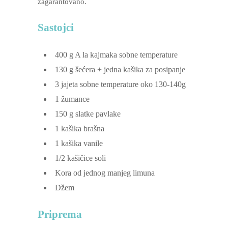
zagarantovano.
Sastojci
400
g
A la kajmaka
sobne temperature
130
g
šećera + jedna kašika za posipanje
3
jajeta
sobne temperature oko 130-140g
1
žumance
150
g
slatke pavlake
1
kašika brašna
1
kašika vanile
1/2
kašičice soli
Kora od jednog manjeg limuna
Džem
Priprema