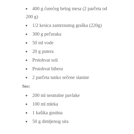
400
g
ćurećeg belog mesa
(2 parčeta od
200 g)
1/2
kesica zamrznutog graška
(220g)
300
g
pečuraka
50
ml
vode
20
g
putera
Prstohvat soli
Prstohvat bibera
2
parčeta tanko sečene slanine
Sos:
200
ml
neutralne pavlake
100
ml
mleka
1
kašika gustina
50
g
dimljenog sira