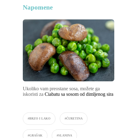
Napomene
Ukoliko vam preostane sosa, možete ga
iskoristi za
Ciabatu sa sosom od dimljenog sira
#BRZO I LAKO
#ĆURETINA
#GRAŠAK
#SLANINA