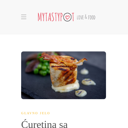
GLAVNO JELO
Ćuretina sa