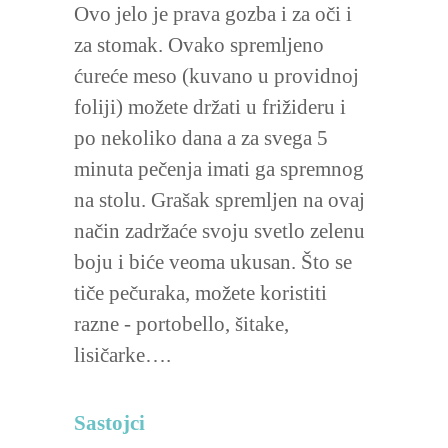
Ovo jelo je prava gozba i za oči i
za stomak. Ovako spremljeno
ćureće meso (kuvano u providnoj
foliji) možete držati u frižideru i
po nekoliko dana a za svega 5
minuta pečenja imati ga spremnog
na stolu. Grašak spremljen na ovaj
način zadržaće svoju svetlo zelenu
boju i biće veoma ukusan. Što se
tiče pečuraka, možete koristiti
razne - portobello, šitake,
lisičarke….
Sastojci