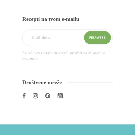
Recepti na tvom e-mailu
* Uvek sveži i originalni recepti i predlozi šta da kuvaš na
tvom mailu
Društvene mreže