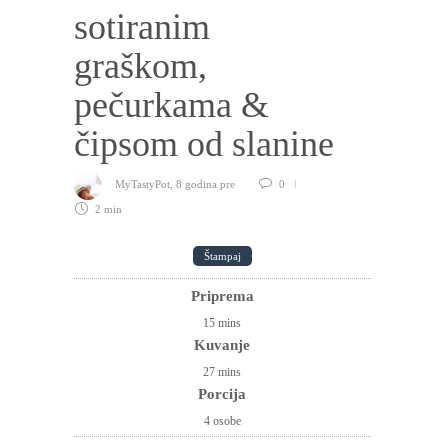
sotiranim
graškom,
pečurkama &
čipsom od slanine
MyTastyPot
,
8 godina pre
0
2 min
Štampaj
Priprema
15
mins
Kuvanje
27
mins
Porcija
4 osobe