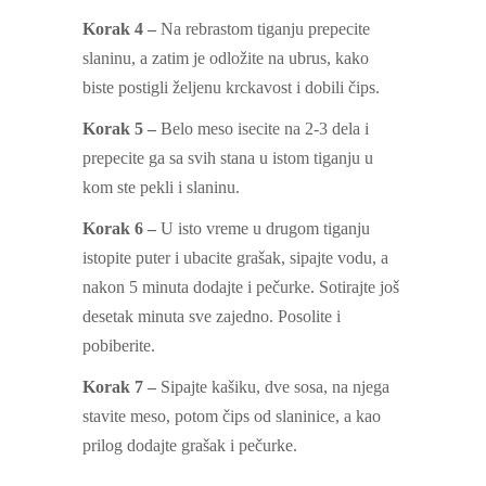
Korak 4 –
Na rebrastom tiganju prepecite
slaninu, a zatim je odložite na ubrus, kako
biste postigli željenu krckavost i dobili čips.
Korak 5 –
Belo meso isecite na 2-3 dela i
prepecite ga sa svih stana u istom tiganju u
kom ste pekli i slaninu.
Korak 6 –
U isto vreme u drugom tiganju
istopite puter i ubacite grašak, sipajte vodu, a
nakon 5 minuta dodajte i pečurke. Sotirajte još
desetak minuta sve zajedno. Posolite i
pobiberite.
Korak 7 –
Sipajte kašiku, dve sosa, na njega
stavite meso, potom čips od slaninice, a kao
prilog dodajte grašak i pečurke.