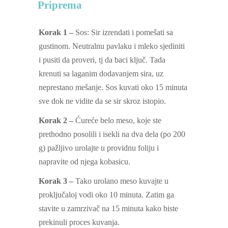
Priprema
Korak 1 –
Sos: Sir izrendati i pomešati sa
gustinom. Neutralnu pavlaku i mleko sjediniti
i pusiti da proveri, tj da baci ključ. Tada
krenuti sa laganim dodavanjem sira, uz
neprestano mešanje. Sos kuvati oko 15 minuta
sve dok ne vidite da se sir skroz istopio.
Korak 2 –
Ćureće belo meso, koje ste
prethodno posolili i isekli na dva dela (po 200
g) pažljivo urolajte u providnu foliju i
napravite od njega kobasicu.
Korak 3 –
Tako urolano meso kuvajte u
proključaloj vodi oko 10 minuta. Zatim ga
stavite u zamrzivač na 15 minuta kako biste
prekinuli proces kuvanja.