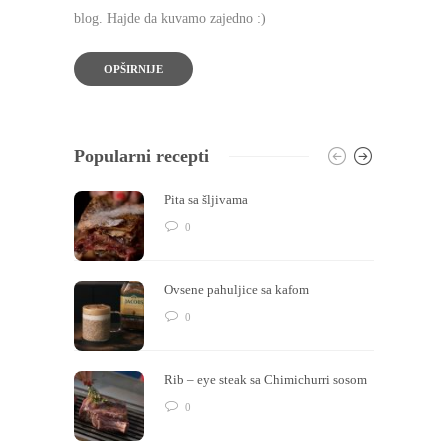
blog. Hajde da kuvamo zajedno :)
OPŠIRNIJE
Popularni recepti
Pita sa šljivama
0
Ovsene pahuljice sa kafom
0
Rib – eye steak sa Chimichurri sosom
0