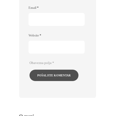
Email
*
Website
*
Obavezna polja
*
O meni