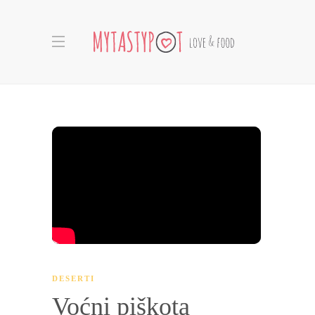
DESERTI
Voćni piškota