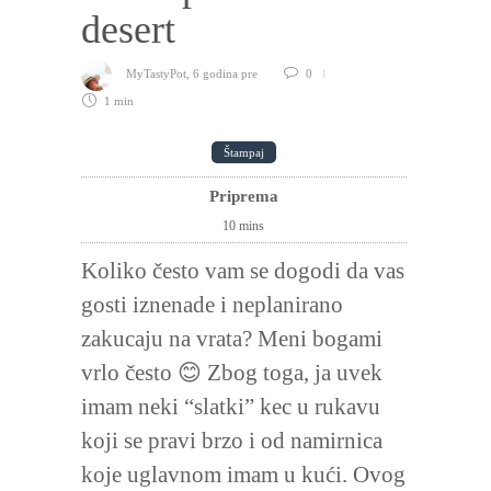
desert
MyTastyPot
,
6 godina pre
0
1 min
Štampaj
Priprema
10
mins
Koliko često vam se dogodi da vas
gosti iznenade i neplanirano
zakucaju na vrata? Meni bogami
vrlo često 😊 Zbog toga, ja uvek
imam neki “slatki” kec u rukavu
koji se pravi brzo i od namirnica
koje uglavnom imam u kući. Ovog