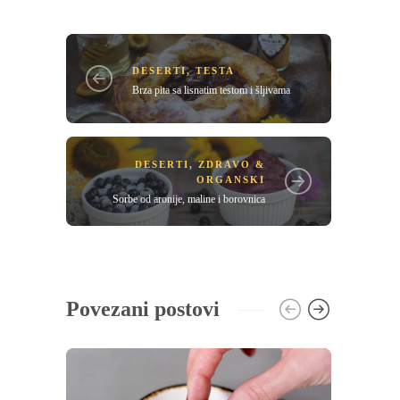
DESERTI
,
TESTA
Brza pita sa lisnatim testom i šljivama
DESERTI
,
ZDRAVO &
ORGANSKI
Sorbe od aronije, maline i borovnica
Povezani postovi