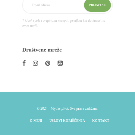
* Uvek sveži i originalni recepti i predlozi šta da kuvaš na
tvom mailu
Društvene mreže
© 2024 - MyTastyPot. Sva prava zadržana.
O MENI
USLOVI KORIŠĆENJA
KONTAKT