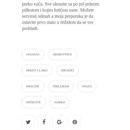
preko voća. Sve ukrasite sa po još jednom
piškotom i kojim listićem nane. Možete
servirati odmah a moja preporuka je da
ostavite prvo malo u frižideru da se sve
prohladi.
#ANANAS
#BOROVNICE
#BRZO I LAKO
#DESERT
#MALINE
#MILERAM
#NANA
#PIŠKOTE
#SIRKO