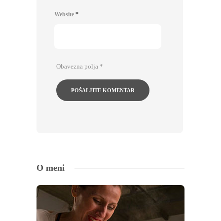
Website
*
Obavezna polja
*
O meni