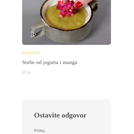
PLAY
PL
DESERTI
DESER
Sorbe od jogurta i manga
A la k
0
0
Ostavite odgovor
Rating