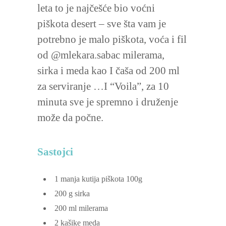
leta to je najčešće bio voćni
piškota desert – sve šta vam je
potrebno je malo piškota, voća i fil
od @mlekara.sabac milerama,
sirka i meda kao I čaša od 200 ml
za serviranje …I “Voila”, za 10
minuta sve je spremno i druženje
može da počne.
Sastojci
1
manja kutija piškota
100g
200
g
sirka
200
ml
milerama
2
kašike meda