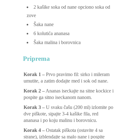
2
kašike soka od nane
opciono soka od
zove
Šaka nane
6
kolutića ananasa
Šaka malina i borovnica
Priprema
Korak 1 –
Prvo pravimo fil: sirko i mileram
umutite, a zatim dodajte med i sok od nane.
Korak 2 –
Ananas iseckajte na sitne kockice i
pospite ga sitno iseckanom nanom.
Korak 3 –
U svaku čašu (200 ml) izlomite po
dve piškote, sipajte 3-4 kašike fila, red
ananasa i po koju malinu i borovnicu.
Korak 4 –
Ostatak piškota (ostavite 4 sa
strane), izblendajte sa malo nane i pospite