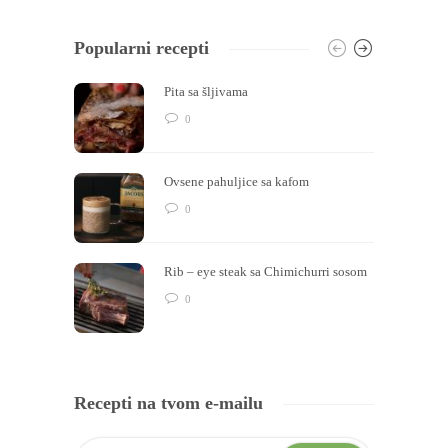
Popularni recepti
Pita sa šljivama
0
Ovsene pahuljice sa kafom
0
Rib – eye steak sa Chimichurri sosom
0
Recepti na tvom e-mailu