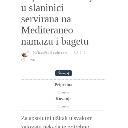
u slaninici
servirana na
Mediteraneo
namazu i bagetu
MyTastyPot
,
5 godina pre
0
1 min
Štampaj
Priprema
10
mins
Kuvanje
15
mins
Za apsolutni užitak u svakom
zalogaju nekada je potrebno