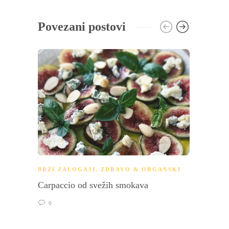
Povezani postovi
BRZI ZALOGAJI
,
ZDRAVO & ORGANSKI
BRZI 
Carpaccio od svežih smokava
Zdrava
0
0