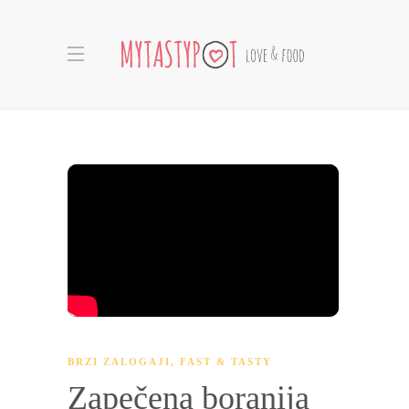
BRZI ZALOGAJI
,
FAST & TASTY
Zapečena boranija