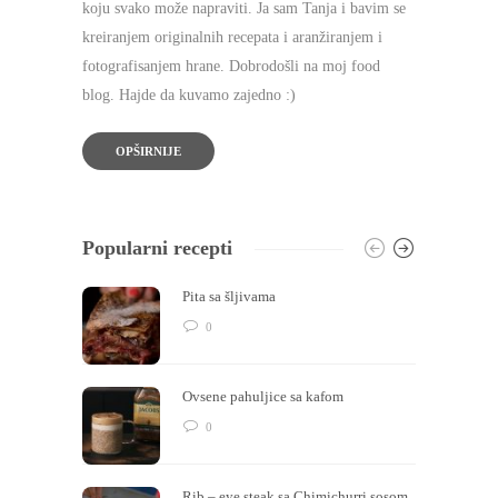
koju svako može napraviti. Ja sam Tanja i bavim se
kreiranjem originalnih recepata i aranžiranjem i
fotografisanjem hrane. Dobrodošli na moj food
blog. Hajde da kuvamo zajedno :)
OPŠIRNIJE
Popularni recepti
Pita sa šljivama
0
Ovsene pahuljice sa kafom
0
Rib – eye steak sa Chimichurri sosom