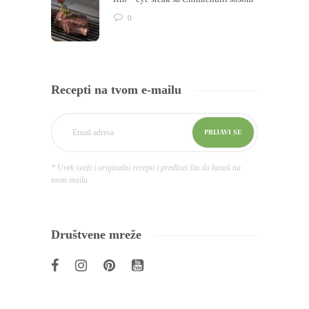
0
Recepti na tvom e-mailu
* Uvek sveži i originalni recepti i predlozi šta da kuvaš na
tvom mailu
Društvene mreže