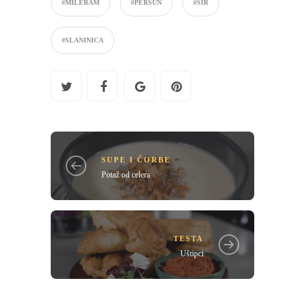
#MILERAM
#PERŠUN
#SIR
#SLANINICA
SUPE I ČORBE
Potaž od celera
TESTA
Uštipci