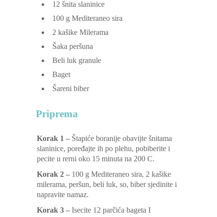
12
šnita slaninice
100
g
Mediteraneo sira
2
kašike Milerama
Šaka peršuna
Beli luk granule
Baget
Šareni biber
Priprema
Korak 1 –
Štapiće boranije obavijte šnitama
slaninice, poređajte ih po plehu, pobiberite i
pecite u rerni oko 15 minuta na 200 C.
Korak 2 –
100 g Mediteraneo sira, 2 kašike
milerama, peršun, beli luk, so, biber sjedinite i
napravite namaz.
Korak 3 –
Isecite 12 parčića bageta I