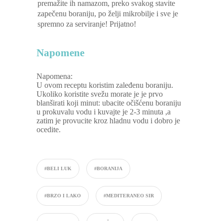
premažite ih namazom, preko svakog stavite
zapečenu boraniju, po želji mikrobilje i sve je
spremno za serviranje! Prijatno!
Napomene
Napomena:
U ovom receptu koristim zaleđenu boraniju.
Ukoliko koristite svežu morate je je prvo
blanširati koji minut: ubacite očišćenu boraniju
u prokuvalu vodu i kuvajte je 2-3 minuta ,a
zatim je provucite kroz hladnu vodu i dobro je
ocedite.
#BELI LUK
#BORANIJA
#BRZO I LAKO
#MEDITERANEO SIR