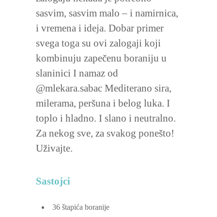
sasvim, sasvim malo – i namirnica,
i vremena i ideja. Dobar primer
svega toga su ovi zalogaji koji
kombinuju zapečenu boraniju u
slaninici I namaz od
@mlekara.sabac Mediterano sira,
milerama, peršuna i belog luka. I
toplo i hladno. I slano i neutralno.
Za nekog sve, za svakog ponešto!
Uživajte.
Sastojci
36
štapića boranije