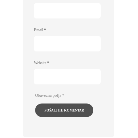
Email
*
Website
*
Obavezna polja
*