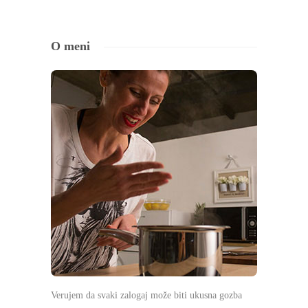
O meni
Verujem da svaki zalogaj može biti ukusna gozba